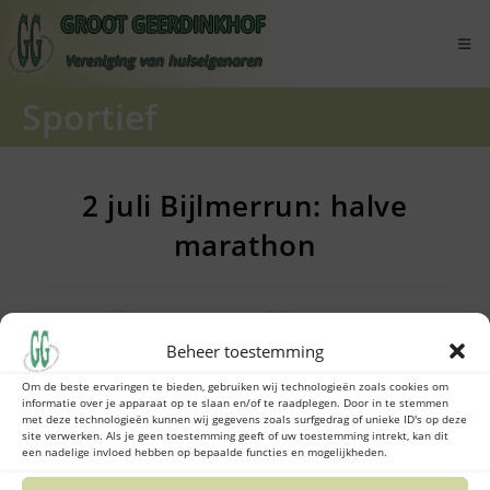
Ga
naar
inhoud
Sportief
2 juli Bijlmerrun: halve
marathon
Bericht
Bericht
Yolanda Grift
1 mei 2022
auteur:
gepubliceerd
Beheer toestemming
op:
Op zaterdag 2 juli wordt de eerste halve marathon
Om de beste ervaringen te bieden, gebruiken wij technologieën zoals cookies om
informatie over je apparaat op te slaan en/of te raadplegen. Door in te stemmen
door de Bijlmer georganiseerd: de Bijlmerrun. De
met deze technologieën kunnen wij gegevens zoals surfgedrag of unieke ID's op deze
halve marathon kan ook als een estafette gelopen
site verwerken. Als je geen toestemming geeft of uw toestemming intrekt, kan dit
een nadelige invloed hebben op bepaalde functies en mogelijkheden.
worden door een team van 4 lopers.