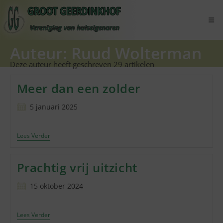
Ga
naar
inhoud
Auteur:
Ruud Wolterman
Deze auteur heeft geschreven 29 artikelen
Meer dan een zolder
Bericht
5 januari 2025
gepubliceerd
op:
Meer
Lees Verder
Dan
Een
Zolder
Prachtig vrij uitzicht
Bericht
15 oktober 2024
gepubliceerd
op:
Prachtig
Lees Verder
Vrij