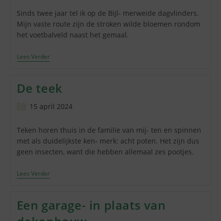
op:
Sinds twee jaar tel ik op de Bijl‐ merweide dagvlinders.
Mijn vaste route zijn de stroken wilde bloemen rondom
het voetbalveld naast het gemaal.
Het
Lees Verder
Koolwitje
De teek
Bericht
15 april 2024
gepubliceerd
op:
Teken horen thuis in de familie van mij‐ ten en spinnen
met als duidelijkste ken‐ merk: acht poten. Het zijn dus
geen insecten, want die hebben allemaal zes pootjes.
De
Lees Verder
Teek
Een garage- in plaats van