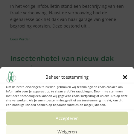
op:
In het vorige Infobulletin stond een beschrijving van een
fraaie verbouwing. Naast de verbouwing had de
eigenaresse ook het dak van haar garage van groene
begroeiing voorzien. Deze bestond uit…
Een
Lees Verder
Sedumdak,
Iets
Voor
Insectenhotel van nieuw dak
Jou
Huis?
voorzien
Beheer toestemming
Bericht
28 september 2024
gepubliceerd
Om de beste ervaringen te bieden, gebruiken wij technologieën zoals cookies om
op:
informatie over je apparaat op te slaan en/of te raadplegen. Door in te stemmen
Elke derde zaterdag van de maand wordt er door een
met deze technologieën kunnen wij gegevens zoals surfgedrag of unieke ID's op deze
groep vrijwilligers uit o.a. Geerdinkhof gewerkt aan het
site verwerken. Als je geen toestemming geeft of uw toestemming intrekt, kan dit
een nadelige invloed hebben op bepaalde functies en mogelijkheden.
onderhoud van de Bijlmerweide. Ze hooien gemaaide
veldjes, onderhouden de amfibiepoelen, maken…
Accepteren
Insectenhotel
Lees Verder
Van
Weigeren