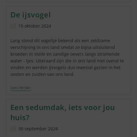
Uitzicht
De ijsvogel
Bericht
15 oktober 2024
gepubliceerd
op:
Lang stond dit vogeltje bekend als een zeldzame
verschijning in ons land omdat ze bijna uitsluitend
broeden in steile en zandige oevers langs stromende
water ‐ tjes. Uiteraard zijn die in ons land niet overal te
vinden en werden ijsvogels dus meestal gezien in het
oosten en zuiden van ons land.
De
Lees Verder
Ijsvogel
Een sedumdak, iets voor jou
huis?
Bericht
30 september 2024
gepubliceerd