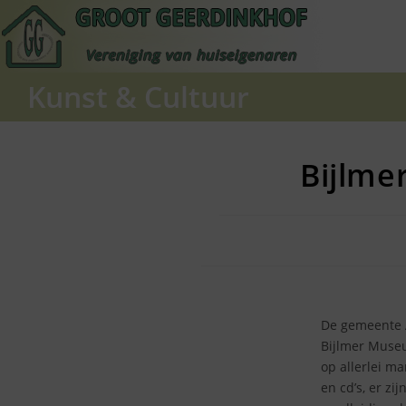
Ga
naar
inhoud
Kunst & Cultuur
Bijlme
De gemeente A
Bijlmer Museu
op allerlei m
en cd’s, er zi