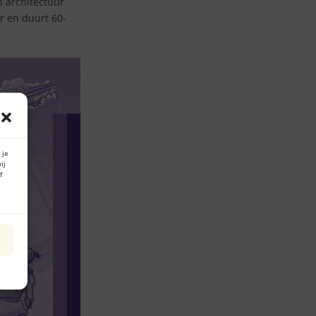
n architectuur
ur en duurt 60-
 je
ij
f
n