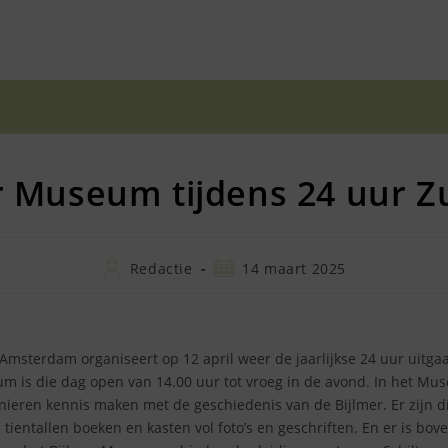
r Museum tijdens 24 uur Z
Bericht
Bericht
Redactie
14 maart 2025
auteur:
gepubliceerd
op:
msterdam organiseert op 12 april weer de jaarlijkse 24 uur uitga
m is die dag open van 14.00 uur tot vroeg in de avond. In het Mu
anieren kennis maken met de geschiedenis van de Bijlmer. Er zijn di
jn tientallen boeken en kasten vol foto’s en geschriften. En er is bo