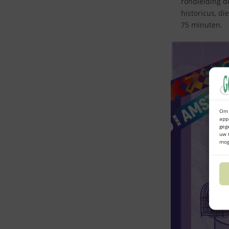
rondleiding d
historicus, di
75 minuten.
Om 
app
geg
uw 
mog