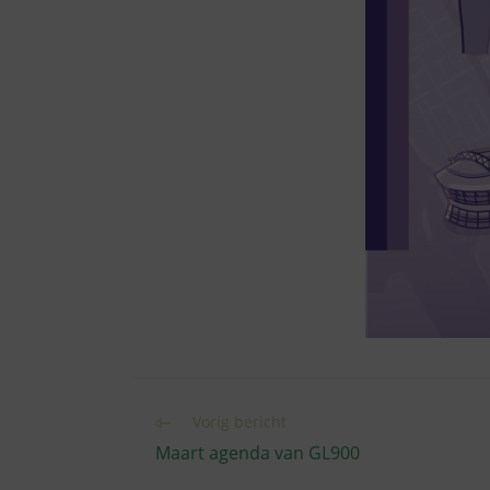
Lees
Vorig bericht
meer
Maart agenda van GL900
artikelen