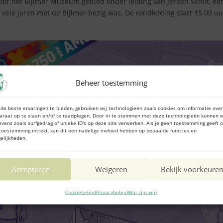
oor het Bijlmer Museum gebied onder leiding van Jeroen Schilt, ee
e vele jaren met de Bijlmer bezig was. De rondleiding start 15.00 u
Beheer toestemming
de beste ervaringen te bieden, gebruiken wij technologieën zoals cookies om informatie over
araat op te slaan en/of te raadplegen. Door in te stemmen met deze technologieën kunnen w
evens zoals surfgedrag of unieke ID's op deze site verwerken. Als je geen toestemming geeft o
toestemming intrekt, kan dit een nadelige invloed hebben op bepaalde functies en
elijkheden.
Accepteren
Weigeren
Bekijk voorkeure
Cookiebeleid
Privacybeleid
Wie zijn wij?