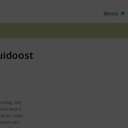
Menu
uidoost
ansdag. Het
seum kunt u
a’s en video
vendien een