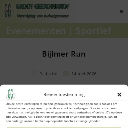
Ga
naar
inhoud
Evenementen
|
Sportief
Bijlmer Run
Bericht
Bericht
Redactie
14 mei 2026
auteur:
gepubliceerd
op:
Beheer toestemming
Op 16 mei is de vijfde editie van de Bijlmer Run.
Om de beste ervaringen te bieden, gebruiken wij technologieën zoals cookies om
Tijdens het evenement kunt u sommige fietspaden
informatie over je apparaat op te slaan en/of te raadplegen. Door in te stemmen
tijdelijk niet gebruiken.
met deze technologieën kunnen wij gegevens zoals surfgedrag of unieke ID's op deze
site verwerken. Als je geen toestemming geeft of uw toestemming intrekt, kan dit
een nadelige invloed hebben op bepaalde functies en mogelijkheden.
Het programma en de routes