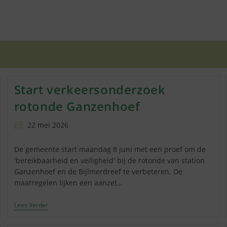
Start verkeersonder­zoek
rotonde Ganzenhoef
Bericht
22 mei 2026
gepubliceerd
op:
De gemeente start maandag 8 juni met een proef om de
'bereikbaarheid en veiligheid' bij de rotonde van station
Ganzenhoef en de Bijlmerdreef te verbeteren. De
maatregelen lijken een aanzet…
Start
Lees Verder
Verkeersonder­
Zoek