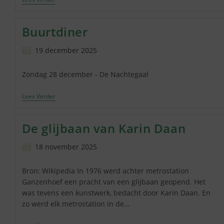
In
K-
Buurt
Buurtdiner
Bericht
19 december 2025
gepubliceerd
op:
Zondag 28 december - De Nachtegaal
Buurtdiner
Lees Verder
De glijbaan van Karin Daan
Bericht
18 november 2025
gepubliceerd
op:
Bron: Wikipedia In 1976 werd achter metrostation
Ganzenhoef een pracht van een glijbaan geopend. Het
was tevens een kunstwerk, bedacht door Karin Daan. En
zo werd elk metrostation in de…