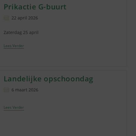
Prikactie G-buurt
Bericht
22 april 2026
gepubliceerd
op:
Zaterdag 25 april
Prikactie
Lees Verder
G-
Buurt
Landelijke opschoondag
Bericht
6 maart 2026
gepubliceerd
op:
Landelijke
Lees Verder
Opschoondag