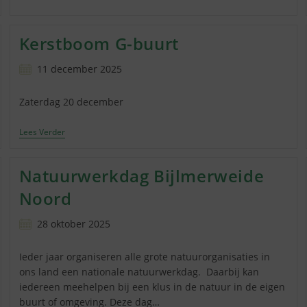
Kerstboom G-buurt
Bericht
11 december 2025
gepubliceerd
op:
Zaterdag 20 december
Kerstboom
Lees Verder
G-
Buurt
Natuurwerkdag Bijlmerweide
Noord
Bericht
28 oktober 2025
gepubliceerd
op:
Ieder jaar organiseren alle grote natuurorganisaties in
ons land een nationale natuurwerkdag. Daarbij kan
iedereen meehelpen bij een klus in de natuur in de eigen
buurt of omgeving. Deze dag…