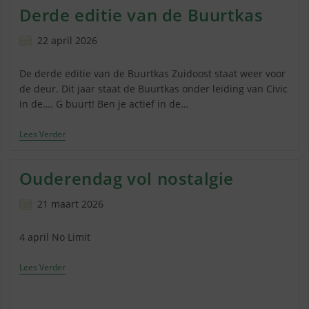
Rotonde
Derde editie van de Buurtkas
Ganzenhoef
Bericht
22 april 2026
gepubliceerd
op:
De derde editie van de Buurtkas Zuidoost staat weer voor
de deur. Dit jaar staat de Buurtkas onder leiding van Civic
in de…. G buurt! Ben je actief in de…
Derde
Lees Verder
Editie
Van
De
Ouderendag vol nostalgie
Buurtkas
Bericht
21 maart 2026
gepubliceerd
op:
4 april No Limit
Ouderendag
Lees Verder
Vol
Nostalgie