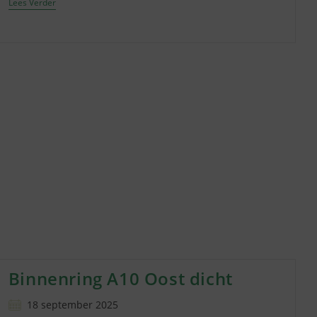
Bloemenplukweken
Lees Verder
Bij
Wagner
Binnenring A10 Oost dicht
Bericht
18 september 2025