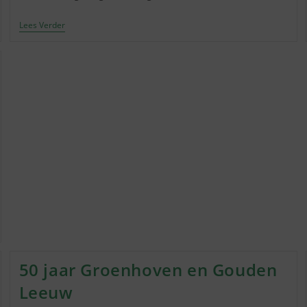
Natuurwerkdag
Lees Verder
Bijlmerweide
Noord
50 jaar Groenhoven en Gouden
Leeuw