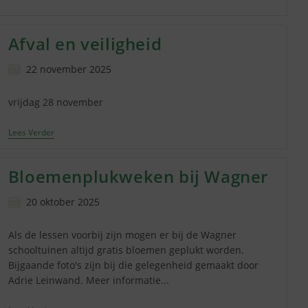
Afval en veiligheid
Bericht
22 november 2025
gepubliceerd
op:
vrijdag 28 november
Afval
Lees Verder
En
Veiligheid
Bloemenplukweken bij Wagner
Bericht
20 oktober 2025
gepubliceerd
op:
Als de lessen voorbij zijn mogen er bij de Wagner
schooltuinen altijd gratis bloemen geplukt worden.
Bijgaande foto's zijn bij die gelegenheid gemaakt door
Adrie Leinwand. Meer informatie...