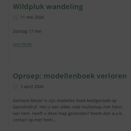
Wildpluk wandeling
Precies?
Bericht
11 mei 2026
gepubliceerd
op:
Zondag 17 mei
Wildpluk
Lees Verder
Wandeling
Oproep: modellenboek verloren
Bericht
3 april 2026
gepubliceerd
op:
Gerhard Meijer is zijn modellen boek kwijtgeraakt op
Geerdinkhof. Het is een dikke rode multomap met foto's
van hem. Heeft u deze map gevonden? Neem dan a.u.b.
contact op met hem:…