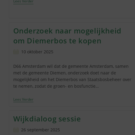
De
Lees Verder
Glijbaan
Van
Karin
Daan
Onderzoek naar mogelijkheid
om Diemerbos te kopen
Bericht
10 oktober 2025
gepubliceerd
op:
D66 Amsterdam wil dat de gemeente Amsterdam, samen
met de gemeente Diemen, onderzoek doet naar de
mogelijkheid om het Diemerbos van Staatsbosbeheer over
te nemen, zodat de groen- en bosfunctie…
Onderzoek
Lees Verder
Naar
Mogelijkheid
Om
Wijkdialoog sessie
Diemerbos
Te
Kopen
Bericht
26 september 2025