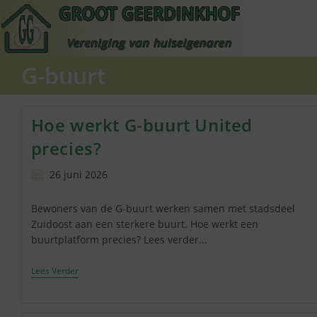
Ga
naar
inhoud
G-buurt
Hoe werkt G-buurt United
precies?
Bericht
26 juni 2026
gepubliceerd
op:
Bewoners van de G-buurt werken samen met stadsdeel
Zuidoost aan een sterkere buurt. Hoe werkt een
buurtplatform precies? Lees verder...
Hoe
Lees Verder
Werkt
G-
Buurt
United