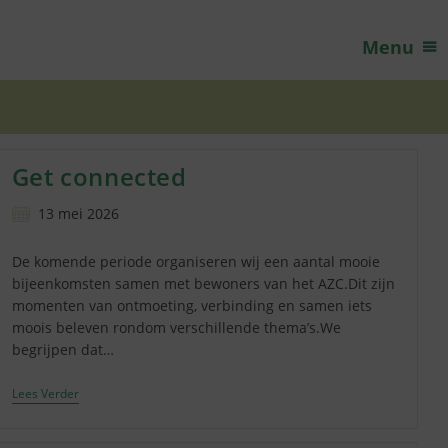
Menu
Get connected
Bericht
13 mei 2026
gepubliceerd
op:
De komende periode organiseren wij een aantal mooie
bijeenkomsten samen met bewoners van het AZC.Dit zijn
momenten van ontmoeting, verbinding en samen iets
moois beleven rondom verschillende thema’s.We
begrijpen dat…
Get
Lees Verder
Connected