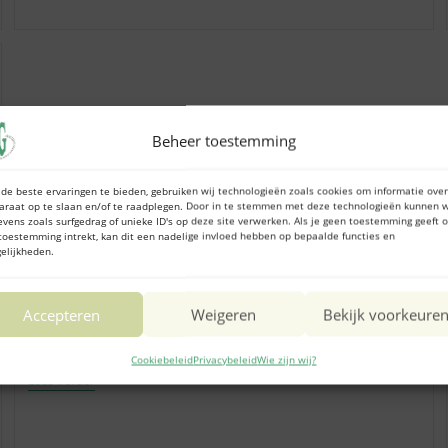
Beheer toestemming
de beste ervaringen te bieden, gebruiken wij technologieën zoals cookies om informatie over
araat op te slaan en/of te raadplegen. Door in te stemmen met deze technologieën kunnen w
Opvang Riverside
evens zoals surfgedrag of unieke ID's op deze site verwerken. Als je geen toestemming geeft o
toestemming intrekt, kan dit een nadelige invloed hebben op bepaalde functies en
elijkheden.
Bericht
1 februari 2026
gepubliceerd
op:
Accepteren
Weigeren
Bekijk voorkeure
De meest recente nieuwsbrief van de Riverside opvang
vindt u hieronder. Ouder nieuwsbrieven vindt u hier
Cookiebeleid
Privacybeleid
Wie zijn wij?
Opvang
Lees Verder
Riverside