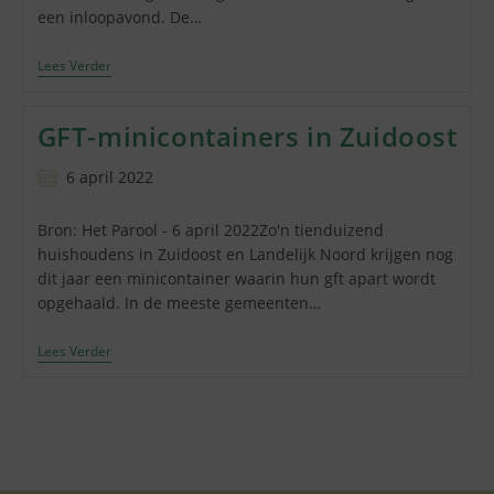
een inloopavond. De…
Inloopavond
Lees Verder
Afvalinzameling
GFT-minicontainers in Zuidoost
Bericht
6 april 2022
gepubliceerd
op:
Bron: Het Parool - 6 april 2022Zo'n tienduizend
huishoudens in Zuidoost en Landelijk Noord krijgen nog
dit jaar een minicontainer waarin hun gft apart wordt
opgehaald. In de meeste gemeenten…
GFT-
Lees Verder
Minicontainers
In
Zuidoost