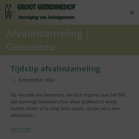
Ga
naar
inhoud
Afvalinzameling
|
Gemeente
Tijdstip afvalinzameling
Bericht
8 december 2024
gepubliceerd
op:
Op verzoek van bewoners, die zich ergeren aan het feit
dat sommige bewoners hun afval (bakken) te vroeg
buiten zetten of te lang laten staan, sturen we u een
afvalwijzer,…
Tijdstip
Lees Verder
Afvalinzameling