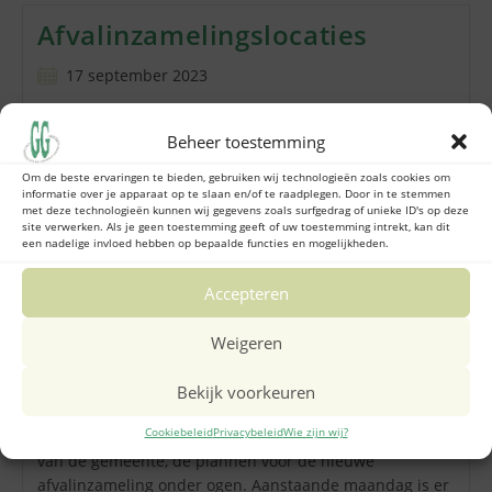
Afvalinzamelings­locaties
Bericht
17 september 2023
gepubliceerd
op:
Maandagavond 18 september 2023 is er een inloop bij
Beheer toestemming
No-Limit om de voorgestelde afvalinzamelingslocaties in
Geerdinkhof te bekijken en de aanwezige ambtenaren te
Om de beste ervaringen te bieden, gebruiken wij technologieën zoals cookies om
informatie over je apparaat op te slaan en/of te raadplegen. Door in te stemmen
informeren over voors en tegens van de…
met deze technologieën kunnen wij gegevens zoals surfgedrag of unieke ID's op deze
site verwerken. Als je geen toestemming geeft of uw toestemming intrekt, kan dit
een nadelige invloed hebben op bepaalde functies en mogelijkheden.
Afvalinzamelings­
Lees Verder
Locaties
Accepteren
Inloopavond afvalinzameling
Weigeren
Bericht
15 september 2023
gepubliceerd
Bekijk voorkeuren
op:
Inloopavond maandag 18 september over
Cookiebeleid
Privacybeleid
Wie zijn wij?
afvalinzamelingAfgelopen week kreeg u via een brief
van de gemeente, de plannen voor de nieuwe
afvalinzameling onder ogen. Aanstaande maandag is er