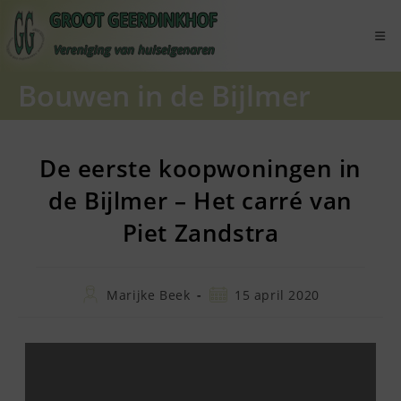
Ga
naar
inhoud
Bouwen in de Bijlmer
De eerste koopwoningen in
de Bijlmer – Het carré van
Piet Zandstra
Bericht
Bericht
Marijke Beek
15 april 2020
auteur:
gepubliceerd
op: