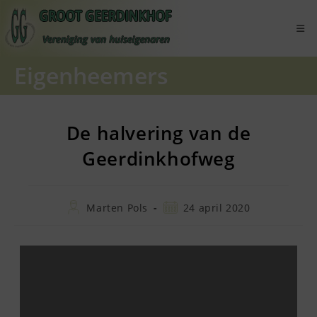
Ga
naar
inhoud
Eigenheemers
De halvering van de
Geerdinkhofweg
Bericht
Bericht
Marten Pols
24 april 2020
auteur:
gepubliceerd
op: