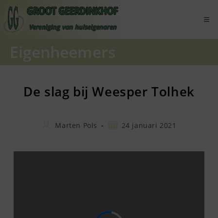
Ga
naar
inhoud
Eigenheemers
De slag bij Weesper Tolhek
Bericht
Bericht
Marten Pols
24 januari 2021
auteur:
gepubliceerd
op: