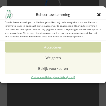
Beheer toestemming
Om de beste ervaringen te bieden, gebruiken wij technologieën zoals cookies om
informatie over je apparaat op te slaan en/of te raadplegen. Door in te stemmen
met deze technologieën kunnen wij gegevens zoals surfgedrag of unieke ID's op deze
site verwerken. Als je geen toestemming geeft of uw toestemming intrekt, kan dit
een nadelige invloed hebben op bepaalde functies en mogelijkheden.
Accepteren
Weigeren
Bekijk voorkeuren
Cookiebeleid
Privacybeleid
Wie zijn wij?