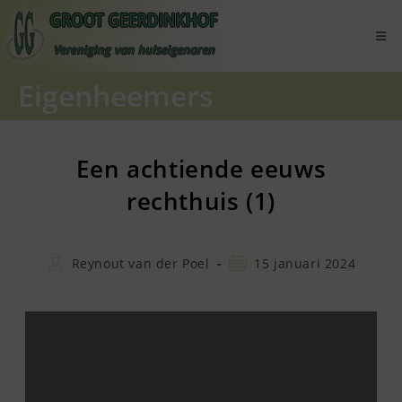
Ga
naar
inhoud
Eigenheemers
Een achtiende eeuws
rechthuis (1)
Bericht
Bericht
Reynout van der Poel
15 januari 2024
auteur:
gepubliceerd
op: