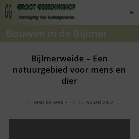
Ga
naar
inhoud
Bouwen in de Bijlmer
Bijlmerweide – Een
natuurgebied voor mens en
dier
Bericht
Bericht
Marijke Beek
15 januari 2022
auteur:
gepubliceerd
op: