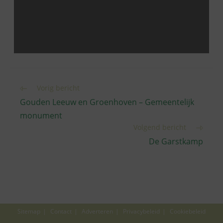
Lees
Vorig bericht
meer
Gouden Leeuw en Groenhoven – Gemeentelijk
artikelen
monument
Volgend bericht
De Garstkamp
Sitemap
Contact
Adverteren
Privacybeleid
Cookiebeleid