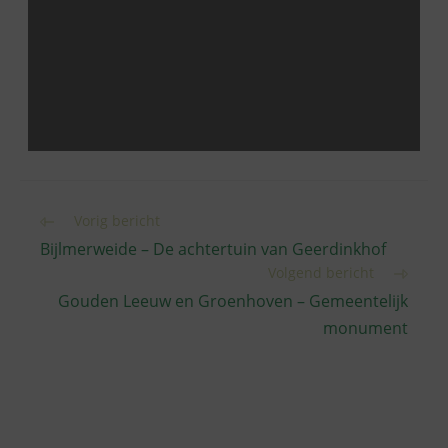
Lees
Vorig bericht
meer
Bijlmerweide – De achtertuin van Geerdinkhof
artikelen
Volgend bericht
Gouden Leeuw en Groenhoven – Gemeentelijk
monument