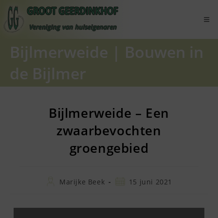
Ga
naar
inhoud
Bijlmerweide
|
Bouwen in
de Bijlmer
Bijlmerweide – Een
zwaarbevochten
groengebied
Bericht
Bericht
Marijke Beek
15 juni 2021
auteur:
gepubliceerd
op: