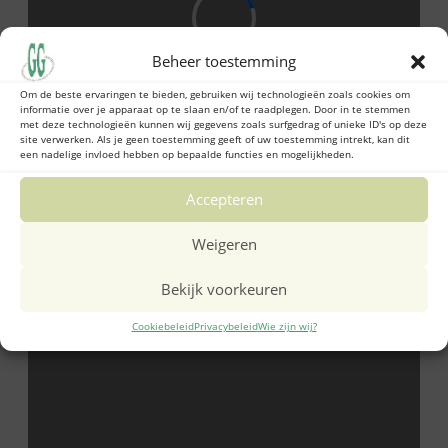
Beheer toestemming
Om de beste ervaringen te bieden, gebruiken wij technologieën zoals cookies om
informatie over je apparaat op te slaan en/of te raadplegen. Door in te stemmen
met deze technologieën kunnen wij gegevens zoals surfgedrag of unieke ID's op deze
site verwerken. Als je geen toestemming geeft of uw toestemming intrekt, kan dit
een nadelige invloed hebben op bepaalde functies en mogelijkheden.
Accepteren
Weigeren
Bekijk voorkeuren
Cookiebeleid
Privacybeleid
Wie zijn wij?