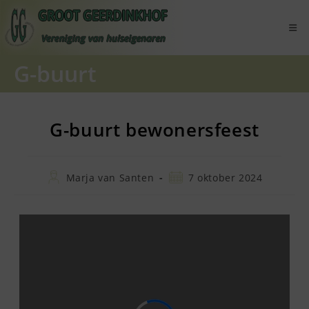
Ga
naar
inhoud
G-buurt
G-buurt bewonersfeest
Bericht
Bericht
Marja van Santen
7 oktober 2024
auteur:
gepubliceerd
op: