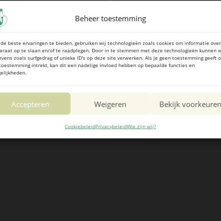
Beheer toestemming
de beste ervaringen te bieden, gebruiken wij technologieën zoals cookies om informatie over
araat op te slaan en/of te raadplegen. Door in te stemmen met deze technologieën kunnen w
evens zoals surfgedrag of unieke ID's op deze site verwerken. Als je geen toestemming geeft o
toestemming intrekt, kan dit een nadelige invloed hebben op bepaalde functies en
elijkheden.
Accepteren
Weigeren
Bekijk voorkeure
Cookiebeleid
Privacybeleid
Wie zijn wij?