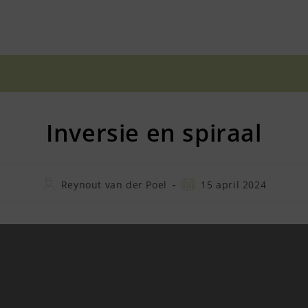
Inversie en spiraal
Bericht
Bericht
Reynout van der Poel
15 april 2024
auteur:
gepubliceerd
op: