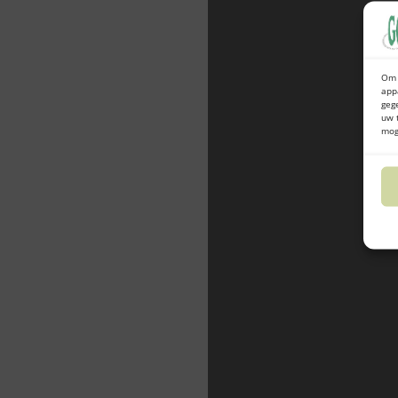
Om 
app
geg
uw 
mog