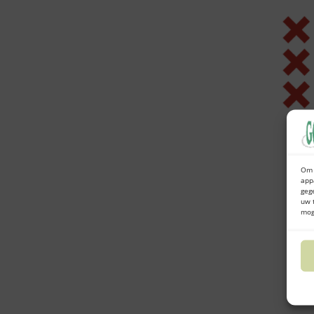
Om 
app
geg
uw 
mog