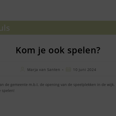
uls
Kom je ook spelen?
Bericht
Bericht
Marja van Santen
10 juni 2024
auteur:
gepubliceerd
op:
van de gemeente m.b.t. de opening van de speelplekken in de wijk.
e spelen!