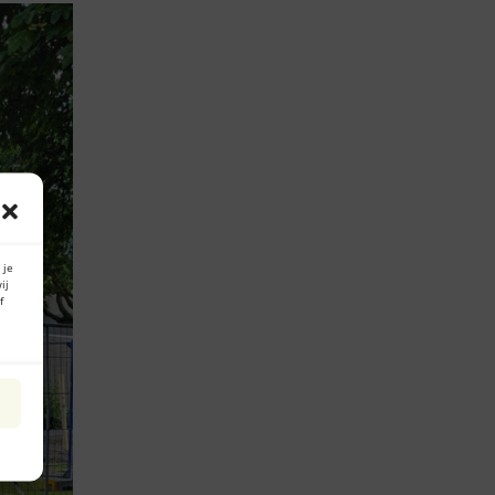
 je
ij
f
n