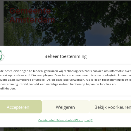
Beheer toestemming
de beste ervaringen te bieden, gebruiken wij technologieën zoals cookies om informatie over
araat op te slaan en/of te raadplegen. Door in te stemmen met deze technologieën kunnen w
evens zoals surfgedrag of unieke ID's op deze site verwerken. Als je geen toestemming geeft o
toestemming intrekt, kan dit een nadelige invloed hebben op bepaalde functies en
elijkheden.
Accepteren
Weigeren
Bekijk voorkeure
Cookiebeleid
Privacybeleid
Wie zijn wij?