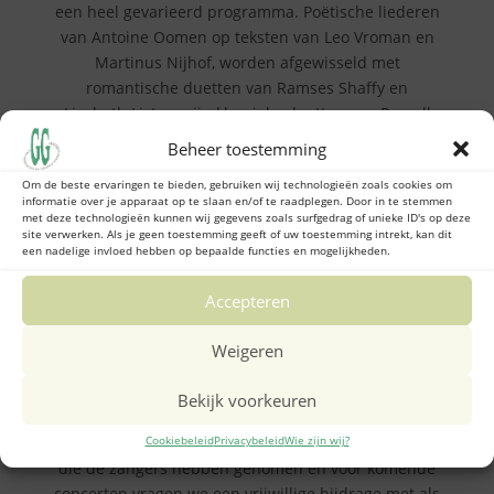
een heel gevarieerd programma. Poëtische liederen
van Antoine Oomen op teksten van Leo Vroman en
Martinus Nijhof, worden afgewisseld met
romantische duetten van Ramses Shaffy en
Liesbeth List; er zijn klassieke duetten van Purcell
en Mendelssohn maar er is ook een onvervalste
Beheer toestemming
smartlap. En we sluiten af met een muzikale
Om de beste ervaringen te bieden, gebruiken wij technologieën zoals cookies om
verrassing. Reynout zal een aantal liederen aan de
informatie over je apparaat op te slaan en/of te raadplegen. Door in te stemmen
piano begeleiden en de muziek wordt ingeleid door
met deze technologieën kunnen wij gegevens zoals surfgedrag of unieke ID's op deze
site verwerken. Als je geen toestemming geeft of uw toestemming intrekt, kan dit
Luisa.
een nadelige invloed hebben op bepaalde functies en mogelijkheden.
De zangers zijn:
Accepteren
• Dirkje Sommeijer en Marcel Gmelich Meyling
• Anna Kok en Wouter van Rennes
Weigeren
• Trijntje Sjoerdsma en Saskia Prast
Bekijk voorkeuren
Het drie-gangen maaltijd, verzorgd door Peter
Berkhout (O-Peter) bedraagt € 15,00. Voor de lessen
Cookiebeleid
Privacybeleid
Wie zijn wij?
die de zangers hebben genomen en voor komende
concerten vragen we een vrijwillige bijdrage met als