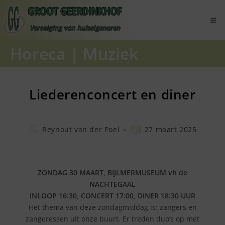
Ga
naar
inhoud
Horeca
|
Muziek
Liederenconcert en diner
Bericht
Bericht
Reynout van der Poel
27 maart 2025
auteur:
gepubliceerd
op:
ZONDAG 30 MAART, BIJLMERMUSEUM vh de
NACHTEGAAL
INLOOP 16:30, CONCERT 17:00, DINER 18:30 UUR
Het thema van deze zondagmiddag is: zangers en
zangeressen uit onze buurt. Er treden duo’s op met