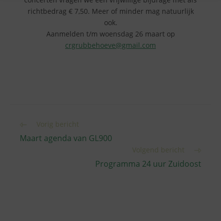
richtbedrag € 7,50. Meer of minder mag natuurlijk
ook.
Aanmelden t/m woensdag 26 maart op
crgrubbehoeve@gmail.com
Lees
Vorig bericht
meer
Maart agenda van GL900
artikelen
Volgend bericht
Programma 24 uur Zuidoost