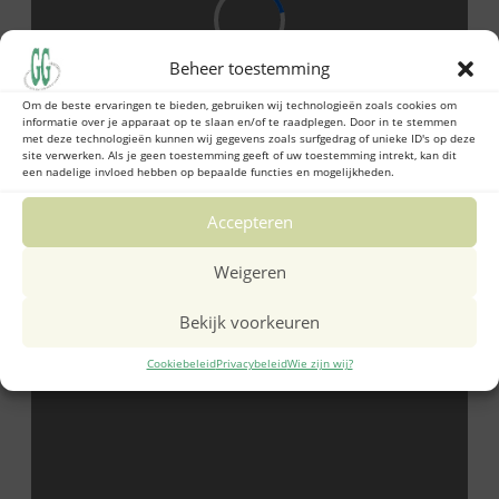
Beheer toestemming
Om de beste ervaringen te bieden, gebruiken wij technologieën zoals cookies om
informatie over je apparaat op te slaan en/of te raadplegen. Door in te stemmen
met deze technologieën kunnen wij gegevens zoals surfgedrag of unieke ID's op deze
site verwerken. Als je geen toestemming geeft of uw toestemming intrekt, kan dit
een nadelige invloed hebben op bepaalde functies en mogelijkheden.
Accepteren
Weigeren
Bekijk voorkeuren
Cookiebeleid
Privacybeleid
Wie zijn wij?