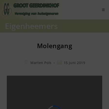
Ga
naar
inhoud
Eigenheemers
Molengang
Bericht
Bericht
Marten Pols
15 juni 2019
auteur:
gepubliceerd
op: