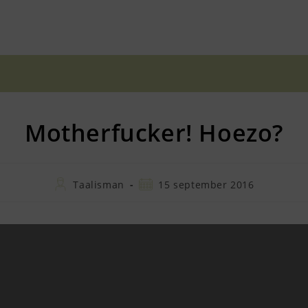
Motherfucker! Hoezo?
Bericht
Bericht
Taalisman
15 september 2016
auteur:
gepubliceerd
op: