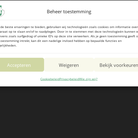
Beheer toestemming
de beste ervaringen te bieden, gebruiken wij technologieën zoals cookies om informatie over
araat op te slaan en/of te raadplegen. Door in te stemmen met deze technologieën kunnen w
evens zoals surfgedrag of unieke ID's op deze site verwerken. Als je geen toestemming geeft o
toestemming intrekt, kan dit een nadelige invloed hebben op bepaalde functies en
elijkheden.
Accepteren
Weigeren
Bekijk voorkeure
Cookiebeleid
Privacybeleid
Wie zijn wij?