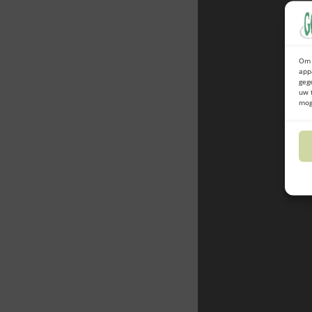
Om 
app
geg
uw 
mog