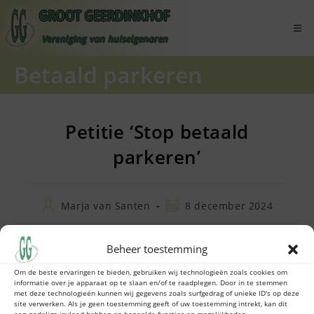
Ga
naar
inhoud
Betaald parkeren
Petitie ‘Stop betaald
parkeren’
Bericht
Bericht
Marja van Santen
8 december 2024
auteur:
gepubliceerd
op:
Beheer toestemming
Al eerder dit jaar is een petitie gestart waarmee de
Om de beste ervaringen te bieden, gebruiken wij technologieën zoals cookies om
gemeente wordt opgeroepen om het besluit over
informatie over je apparaat op te slaan en/of te raadplegen. Door in te stemmen
met deze technologieën kunnen wij gegevens zoals surfgedrag of unieke ID's op deze
betaald parkeren in Amsterdam Zuidoost, dat op 8
site verwerken. Als je geen toestemming geeft of uw toestemming intrekt, kan dit
een nadelige invloed hebben op bepaalde functies en mogelijkheden.