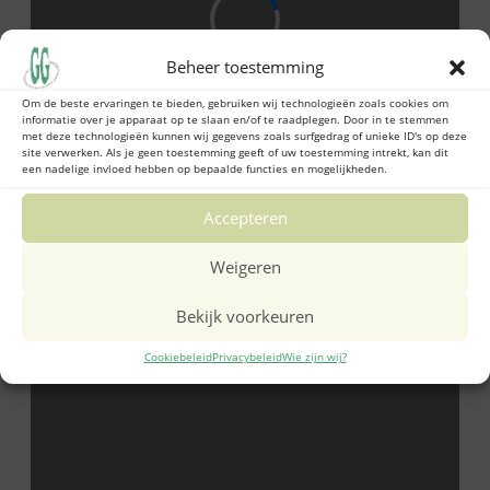
Beheer toestemming
Om de beste ervaringen te bieden, gebruiken wij technologieën zoals cookies om
informatie over je apparaat op te slaan en/of te raadplegen. Door in te stemmen
met deze technologieën kunnen wij gegevens zoals surfgedrag of unieke ID's op deze
site verwerken. Als je geen toestemming geeft of uw toestemming intrekt, kan dit
een nadelige invloed hebben op bepaalde functies en mogelijkheden.
Accepteren
Weigeren
Bekijk voorkeuren
Cookiebeleid
Privacybeleid
Wie zijn wij?