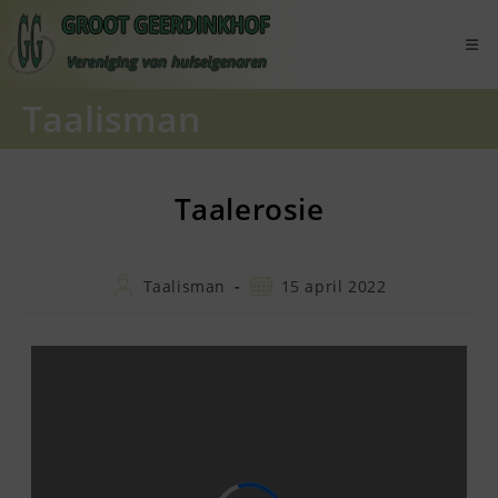
Ga
naar
inhoud
Taalisman
Taalerosie
Bericht
Bericht
Taalisman
15 april 2022
auteur:
gepubliceerd
op: