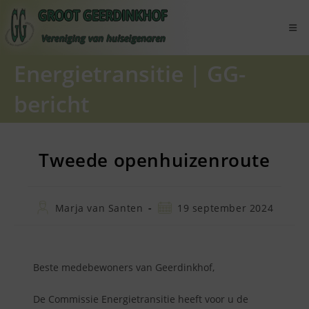
Ga
naar
inhoud
Energietransitie
|
GG-
bericht
Tweede openhuizenroute
Bericht
Bericht
Marja van Santen
19 september 2024
auteur:
gepubliceerd
op:
Beste medebewoners van Geerdinkhof,
De Commissie Energietransitie heeft voor u de