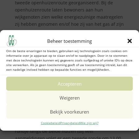
tweede openhuizenroute georganiseerd. Bij de
openhuizenroute laten bewoners aan hun
wijkgenoten zien welke energiezuinige maatregelen
zij hebben genomen en/of hoe zij van het gas af zijn
gegaan.
Beheer toestemming
Op
zondag 29 september
ontvangen twee
Om de beste ervaringen te bieden, gebruiken wij technologieën zoals cookies om
buurtbewoners met een
hybridewarmtepomp
u in
informatie over je apparaat op te slaan en/of te raadplegen. Door in te stemmen
hun woning. Bij beide woningen zijn ook nog
met deze technologieën kunnen wij gegevens zoals surfgedrag of unieke ID's op deze
site verwerken. Als je geen toestemming geeft of uw toestemming intrekt, kan dit
andere energie-maatregelen te zien, zoals o.a. een
een nadelige invloed hebben op bepaalde functies en mogelijkheden.
thuisaccu en vraaggestuurde ventilatieboxen. U
kunt dan over deze voorzieningen vragen stellen
Accepteren
aan uw buren.
Weigeren
Heeft u interesse, aarzel niet en meld u aan op
energietransitie@geerdinkhof.nl
. Aanmelden kan
Bekijk voorkeuren
tot en met uiterlijk woensdag 25 september. We
Cookiebeleid
Privacybeleid
Wie zijn wij?
lopen met kleine groepjes vanaf 11.00 uur een
rondje langs de beide huizen (bij veel
aanmeldingen volgt er een tweede ronde om 13.00