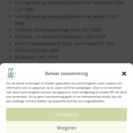
12 Ontgronding Verlaging Bijlmerdreef November 2004
– Juli 2005
14 Ontgronding Verlaging Bijlmerdreef Januari 2007 –
2008
15 Milieu Effect Rapportage MER 2001-2005
16 Groen- en Watervisie Waterplan 2000-2008
26 WOZ Bezwaarschrift 2002, Gerechtshof PV 2003
29 Erfpacht 1996-2008
30 Bestuur 1991-1994
31 Bestuur 1995-1996
32 Bestuur 1997-2000
Beheer toestemming
36 Bewoners Platform EG, Groenhoven, Gouden Leeuw
Om de beste ervaringen te bieden, gebruiken wij technologieën zoals cookies om
1996-2010
informatie over je apparaat op te slaan en/of te raadplegen. Door in te stemmen
37 Infobulletin 1994-2006
met deze technologieën kunnen wij gegevens zoals surfgedrag of unieke ID's op deze
site verwerken. Als je geen toestemming geeft of uw toestemming intrekt, kan dit
ALV 1986-2012
een nadelige invloed hebben op bepaalde functies en mogelijkheden.
Bestemmingsplan De Nieuwe Bijlmer 2003-2008
Bestemmingsplan Ganzenhoef, CEC gebouw 1994-2003
Accepteren
Bestemmingsplan Geerdinkhof 2000-2008
Bestuur Groot Geerdinkhof 2001-2007, Statuten, Kvk,
Weigeren
Ledenlijst