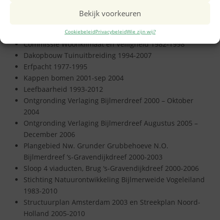
Bijlmerpark 2002-2008
Bekijk voorkeuren
Commissie Leefbaarheid Werkgroep Jeugdzaken 1993-
Cookiebeleid
Privacybeleid
Wie zijn wij?
2001
Commissie Woonklimaat en Veiligheid 1982-1998
Dakopbouw Tuinuitbreiding 1994-2007
Erfpacht 1977-1995
Kappen bomen 2001-sep 2004
Leefbaarheid 1993-2012
Ontgronding Verlaging Bijlmerdreef 2000 – Oktober
2004
Ontgronding Verlaging Bijlmerdreef Augustus 2005 –
December 2006
Plangebied Nw. Grunder Grubbehoeve N.O.
Bijlmerdreef ‘s-Gravendijkdreef 2000-2003
Sloop 4 viaducten, Brug ‘s-Gravendijkdreef 2000-2006
Stichting Natuurontwikkeling Bijlmerweide Vogeleiland
1983-2010
Structuurplan Amsterdam 2003 en Streekplan Noord-
Holland 2005-2010