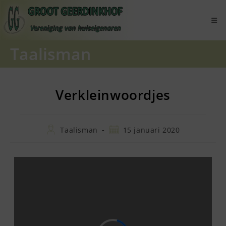
Ga
naar
inhoud
Taalisman
Verkleinwoordjes
Bericht
Bericht
Taalisman
15 januari 2020
auteur:
gepubliceerd
op: