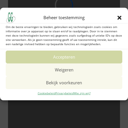
Beheer toestemming
Om de beste ervaringen te bieden, gebruiken wij technologieën zoals cookies om
informatie over je apparaat op te slaan en/of te raadplegen. Door in te stemmen
met deze technologieën kunnen wij gegevens zoals surfgedrag of unieke ID's op deze
site verwerken. Als je geen toestemming geeft of uw toestemming intrekt, kan dit
een nadelige invloed hebben op bepaalde functies en mogelijkheden.
Accepteren
Weigeren
Bekijk voorkeuren
Cookiebeleid
Privacybeleid
Wie zijn wij?