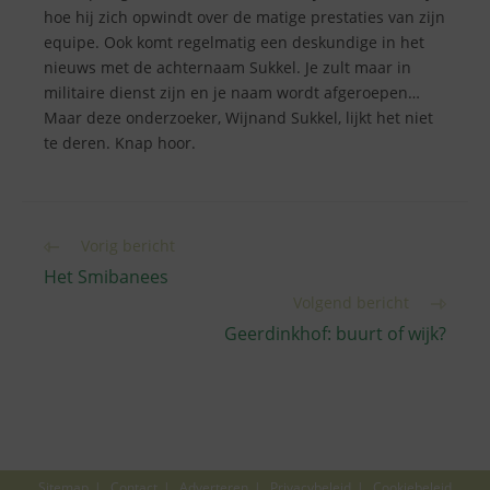
hoe hij zich opwindt over de matige prestaties van zijn
equipe. Ook komt regelmatig een deskundige in het
nieuws met de achternaam Sukkel. Je zult maar in
militaire dienst zijn en je naam wordt afgeroepen…
Maar deze onderzoeker, Wijnand Sukkel, lijkt het niet
te deren. Knap hoor.
Lees
Vorig bericht
meer
Het Smibanees
artikelen
Volgend bericht
Geerdinkhof: buurt of wijk?
Sitemap
Contact
Adverteren
Privacybeleid
Cookiebeleid