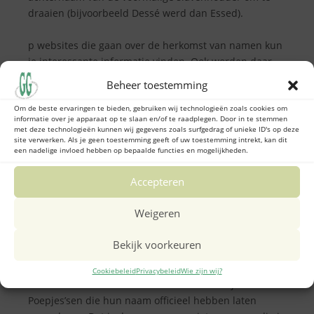
draaien (bijvoorbeeld Dessé werd dan Essed).
p websites die gaan over de herkomst van namen kun
je interessante informatie vinden. Ook worden daar
de standaardverhalen doorgeprikt over hoe bepaalde
Beheer toestemming
namen in de wereld zijn gekomen. Neem het bekende
Om de beste ervaringen te bieden, gebruiken wij technologieën zoals cookies om
voorbeeld van de achternaam ‘Poepjes’. Geen kind dat
informatie over je apparaat op te slaan en/of te raadplegen. Door in te stemmen
daar niet om zal gniffelen. Maar
met deze technologieën kunnen wij gegevens zoals surfgedrag of unieke ID's op deze
site verwerken. Als je geen toestemming geeft of uw toestemming intrekt, kan dit
een nadelige invloed hebben op bepaalde functies en mogelijkheden.
degenen die deze naam dragen hebben die niet te
Accepteren
danken aan een recalcitrante voorouder die schijt had
aan de Fransen en zich daarom onder een
Weigeren
schertsnaam liet registreren. Zo gaat het verhaal
namelijk. De naam is echter waarschijnlijk afgeleid
Bekijk voorkeuren
van een wat ouder Fries woord voor ‘seizoenarbeider’.
Cookiebeleid
Privacybeleid
Wie zijn wij?
Maar wie weet dat en lacht niet meer? Er zijn dus vele
Poepjes’sen die hun naam officieel hebben laten