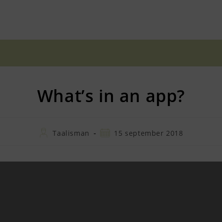
What’s in an app?
Bericht
Bericht
Taalisman
15 september 2018
auteur:
gepubliceerd
op: