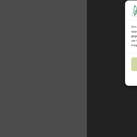
Om 
app
geg
uw 
mog