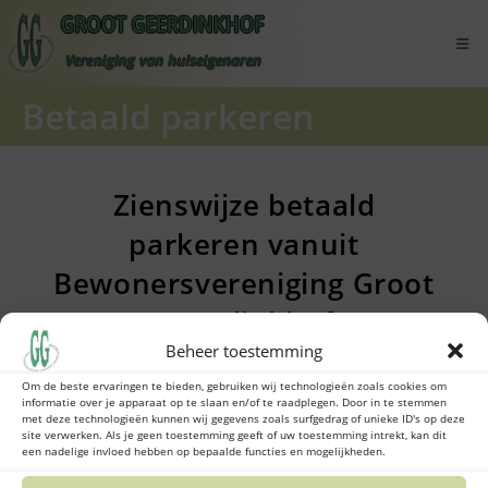
Ga
naar
inhoud
Betaald parkeren
Zienswijze betaald
parkeren vanuit
Bewonersvereniging Groot
Geerdinkhof
Beheer toestemming
Om de beste ervaringen te bieden, gebruiken wij technologieën zoals cookies om
Bericht
Bericht
Wouter van Rennes
26 januari 2023
informatie over je apparaat op te slaan en/of te raadplegen. Door in te stemmen
auteur:
gepubliceerd
met deze technologieën kunnen wij gegevens zoals surfgedrag of unieke ID's op deze
site verwerken. Als je geen toestemming geeft of uw toestemming intrekt, kan dit
op:
een nadelige invloed hebben op bepaalde functies en mogelijkheden.
Namens de VVH Groot Geerdinkhof is door IJzer
Advocaten te Nijmegen de volgende zienswijze