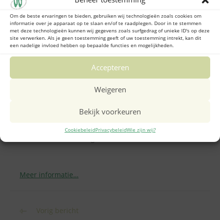
van de binnenring Oost gesloten voor verkeer.
Gevolgen voor het verkeer:
Om de beste ervaringen te bieden, gebruiken wij technologieën zoals cookies om
informatie over je apparaat op te slaan en/of te raadplegen. Door in te stemmen
met deze technologieën kunnen wij gegevens zoals surfgedrag of unieke ID's op deze
A10 Oost van knooppunt Watergraafsmeer tot
site verwerken. Als je geen toestemming geeft of uw toestemming intrekt, kan dit
een nadelige invloed hebben op bepaalde functies en mogelijkheden.
knooppunt Amstel gesloten.
Afrit Watergraafsmeer (S113), Duivendrecht
Accepteren
(S112) en Amstel Business Park (S111) richting
Amsterdam-Oost gesloten. Voor het
Weigeren
doorgaand verkeer geldt een omleiding via de
A1, A9 en A2.
Bekijk voorkeuren
Oprit Watergraafsmeer (S113), Duivendrecht
(S112) en Amstel Business Park (S111) richting
Cookiebeleid
Privacybeleid
Wie zijn wij?
Amsterdam-Zuid gesloten.
Meer informatie…
Lees
Vorig bericht
meer