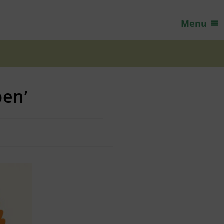
Menu
pen’