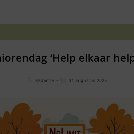
iorendag ‘Help elkaar hel
Bericht
Bericht
Redactie
31 augustus 2025
auteur:
gepubliceerd
op: