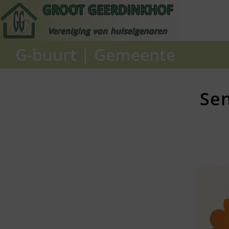
Ga
naar
inhoud
G-buurt
|
Gemeente
Sen