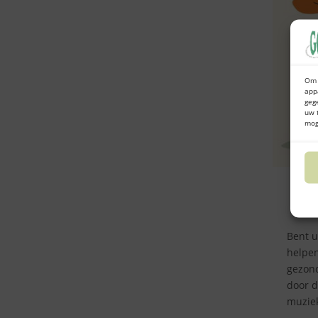
Om 
app
geg
uw 
mog
Bent u
helpen
gezond
door d
muzie