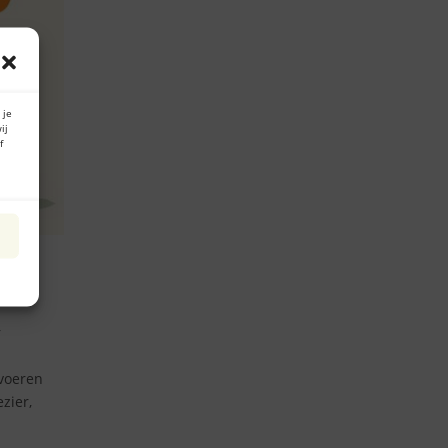
 je
ij
f
n
r
evoeren
zier,