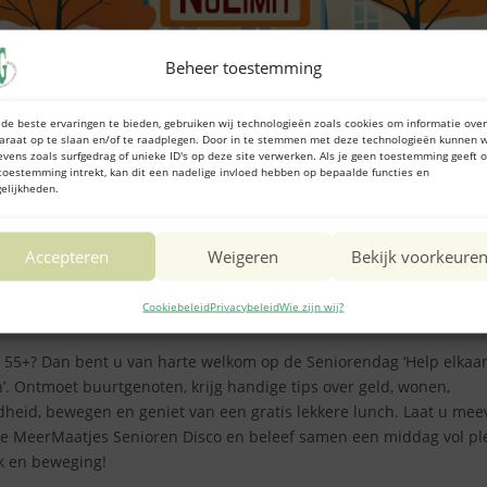
Beheer toestemming
de beste ervaringen te bieden, gebruiken wij technologieën zoals cookies om informatie over
araat op te slaan en/of te raadplegen. Door in te stemmen met deze technologieën kunnen w
evens zoals surfgedrag of unieke ID's op deze site verwerken. Als je geen toestemming geeft o
toestemming intrekt, kan dit een nadelige invloed hebben op bepaalde functies en
elijkheden.
Accepteren
Weigeren
Bekijk voorkeure
Donderdag 11 september.
Cookiebeleid
Privacybeleid
Wie zijn wij?
 55+? Dan bent u van harte welkom op de Seniorendag ‘Help elkaa
’. Ontmoet buurtgenoten, krijg handige tips over geld, wonen,
heid, bewegen en geniet van een gratis lekkere lunch. Laat u me
e MeerMaatjes Senioren Disco en beleef samen een middag vol ple
k en beweging!