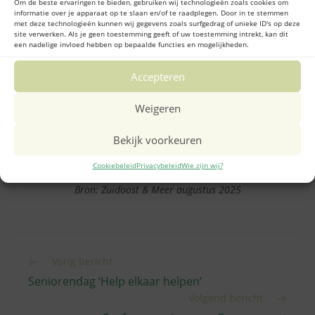
Om de beste ervaringen te bieden, gebruiken wij technologieën zoals cookies om
informatie over je apparaat op te slaan en/of te raadplegen. Door in te stemmen
met deze technologieën kunnen wij gegevens zoals surfgedrag of unieke ID's op deze
site verwerken. Als je geen toestemming geeft of uw toestemming intrekt, kan dit
een nadelige invloed hebben op bepaalde functies en mogelijkheden.
Accepteren
Weigeren
Bekijk voorkeuren
Cookiebeleid
Privacybeleid
Wie zijn wij?
Bron: Zuidoost & Meer augustus 2025
Lees
Vorig bericht
meer
Seniorendag ‘Help elkaar helpen’
artikelen
Volgend bericht