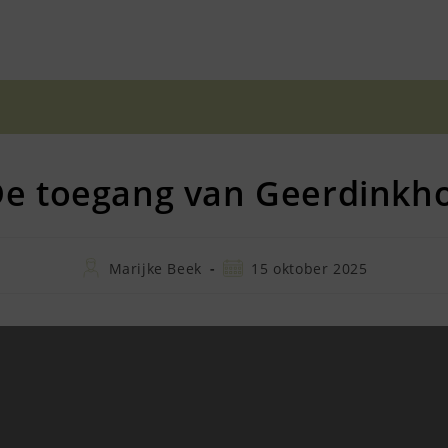
e toegang van Geerdinkh
Bericht
Bericht
Marijke Beek
15 oktober 2025
auteur:
gepubliceerd
op: