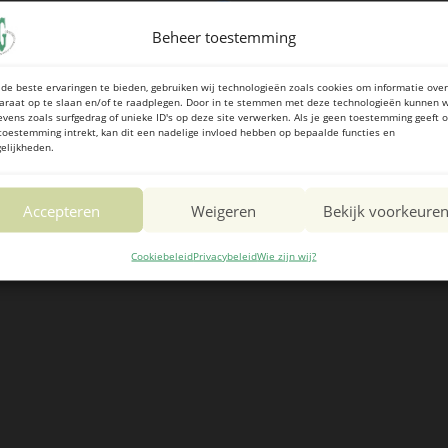
Beheer toestemming
de beste ervaringen te bieden, gebruiken wij technologieën zoals cookies om informatie over
araat op te slaan en/of te raadplegen. Door in te stemmen met deze technologieën kunnen w
evens zoals surfgedrag of unieke ID's op deze site verwerken. Als je geen toestemming geeft o
toestemming intrekt, kan dit een nadelige invloed hebben op bepaalde functies en
elijkheden.
Accepteren
Weigeren
Bekijk voorkeure
Cookiebeleid
Privacybeleid
Wie zijn wij?