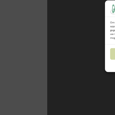
Om 
app
geg
uw 
mog