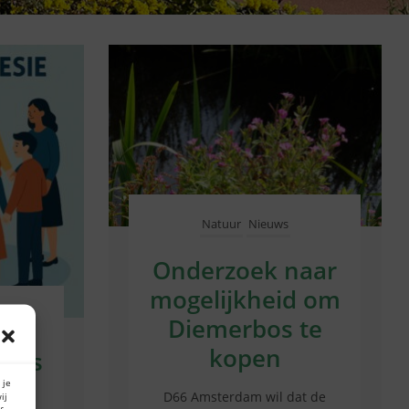
Natuur
Nieuws
Onderzoek naar
mogelijkheid om
ws
Diemerbos te
kopen
k is
re
 je
D66 Amsterdam wil dat de
ij