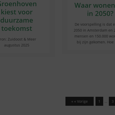
Groenhoven
Waar wonen
kiest voor
in 2050?
duurzame
De voorspelling is dat 
toekomst
2050 in Amsterdam en 
mensen en 150.000 wo
ron: Zuidoost & Meer
bij zijn gekomen. Hoe z
augustus 2025
« « Vorige
1
…
3