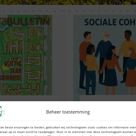
Leefomgeving
Nieu
Infobulletin
Nieuws
Beheer toestemming
Hoe belangrij
tslag enquête
de openba
InfoBulletin
de beste ervaringen te bieden, gebruiken wij technologieën zoals cookies om informatie over
araat op te slaan en/of te raadplegen. Door in te stemmen met deze technologieën kunnen w