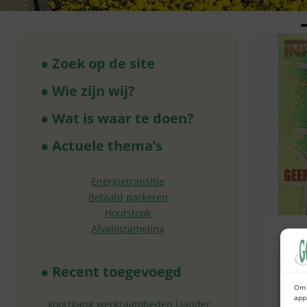
● Zoek op de site
● Wie zijn wij?
● Wat is waar te doen?
● Actuele thema’s
Energietransitie
Betaald parkeren
Houtstook
Afvalinzameling
Ui
● Recent toegevoegd
Om 
app
Voortgang werkzaamheden Liander