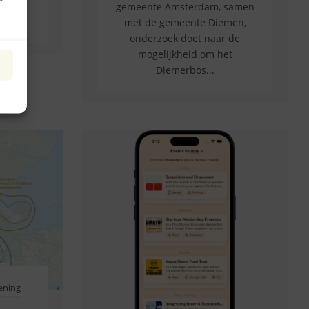
f
gemeente Amsterdam, samen
met de gemeente Diemen,
onderzoek doet naar de
mogelijkheid om het
n
Diemerbos...
ening