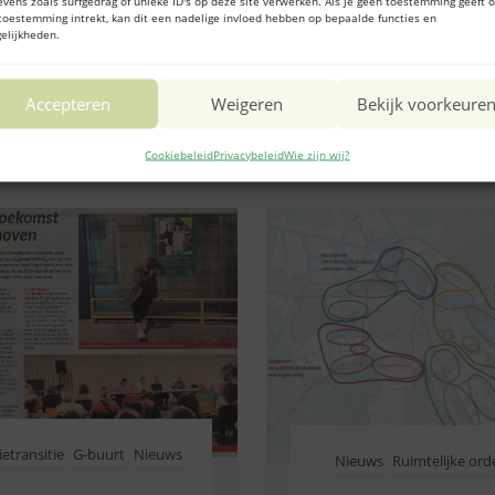
evens zoals surfgedrag of unieke ID's op deze site verwerken. Als je geen toestemming geeft o
ruimte?
toestemming intrekt, kan dit een nadelige invloed hebben op bepaalde functies en
elijkheden.
Accepteren
Weigeren
Bekijk voorkeure
Cookiebeleid
Privacybeleid
Wie zijn wij?
etransitie
G-buurt
Nieuws
Nieuws
Ruimtelijke ord