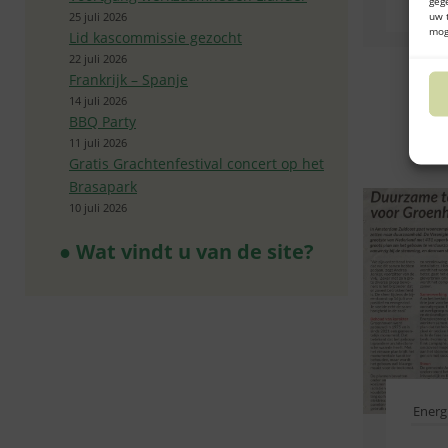
geg
uw 
25 juli 2026
mog
Lid kascommissie gezocht
22 juli 2026
Frankrijk – Spanje
14 juli 2026
BBQ Party
11 juli 2026
Gratis Grachtenfestival concert op het
Brasapark
10 juli 2026
● Wat vindt u van de site?
Energi